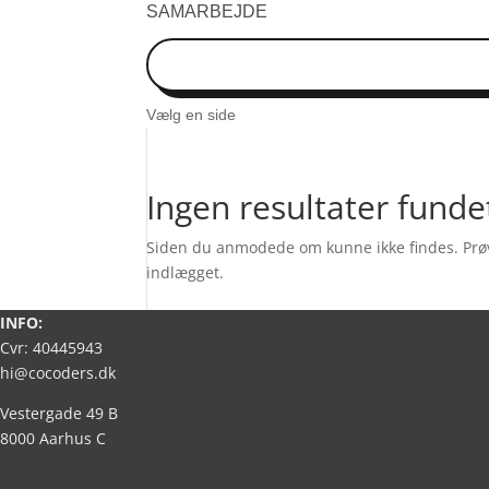
SAMARBEJDE
Vælg en side
Ingen resultater funde
Siden du anmodede om kunne ikke findes. Prøv a
indlægget.
INFO:
Cvr: 40445943
hi@cocoders.dk
Vestergade 49 B
8000 Aarhus C