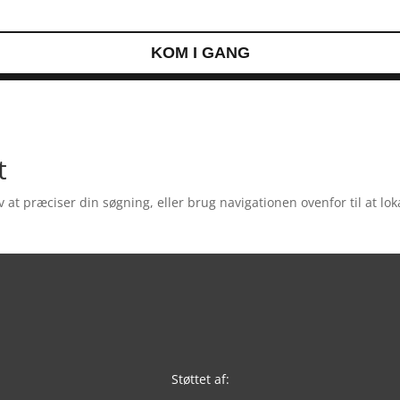
KOM I GANG
t
t præciser din søgning, eller brug navigationen ovenfor til at lok
Støttet af: