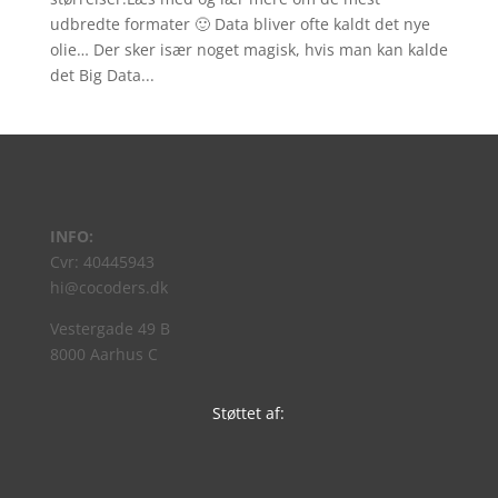
udbredte formater 🙂 Data bliver ofte kaldt det nye
olie… Der sker især noget magisk, hvis man kan kalde
det Big Data...
INFO:
Cvr: 40445943
hi@cocoders.dk
Vestergade 49 B
8000 Aarhus C
Støttet af: