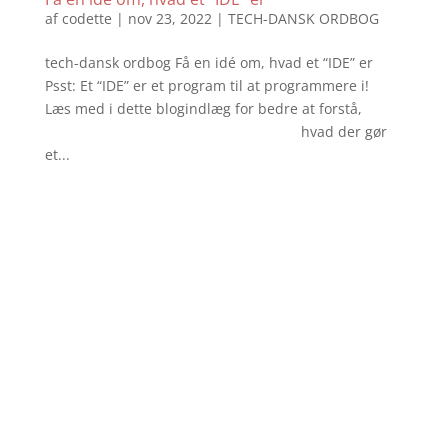
af
codette
|
nov 23, 2022
|
TECH-DANSK ORDBOG
tech-dansk ordbog Få en idé om, hvad et “IDE” er
Psst: Et “IDE” er et program til at programmere i!
Læs med i dette blogindlæg for bedre at forstå,
hvad der gør
et...