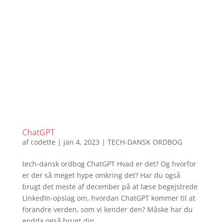
ChatGPT
af
codette
|
jan 4, 2023
|
TECH-DANSK ORDBOG
tech-dansk ordbog ChatGPT Hvad er det? Og hvorfor
er der så meget hype omkring det? Har du også
brugt det meste af december på at læse begejstrede
LinkedIn-opslag om, hvordan ChatGPT kommer til at
forandre verden, som vi kender den? Måske har du
endda også brugt din...