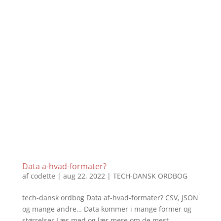
Data a-hvad-formater?
af
codette
|
aug 22, 2022
|
TECH-DANSK ORDBOG
tech-dansk ordbog Data af-hvad-formater? CSV, JSON
og mange andre… Data kommer i mange former og
størrelser.Læs med og lær mere om de mest