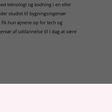
med teknologi og kodning i en eller
er studiet til bygningsingeniør
 fik hun øjnene op for tech og
niør af uddannelse til i dag at være