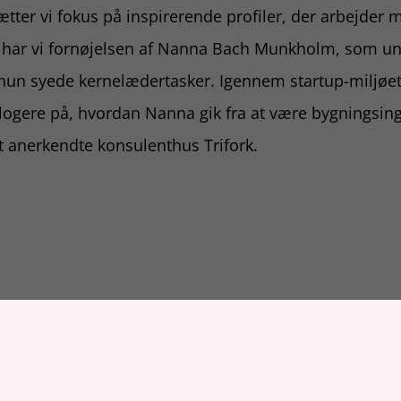
ætter vi fokus på inspirerende profiler, der arbejder 
 har vi fornøjelsen af Nanna Bach Munkholm, som und
 hun syede kernelædertasker. Igennem startup-miljøet
ogere på, hvordan Nanna gik fra at være bygningsinge
t anerkendte konsulenthus Trifork.