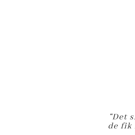
“
Det s
de fik