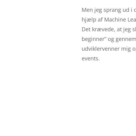
Men jeg sprang ud i 
hjælp af Machine Lear
Det krævede, at jeg s
beginner” og gennemgik
udviklervenner mig og
events.