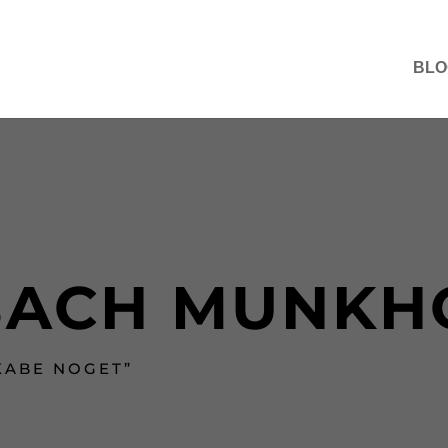
BLO
BACH MUNKH
SKABE NOGET”