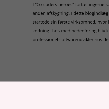
I “Co-coders heroes” fortællingerne s
anden afskygning. I dette blogindlæg
startede sin første virksomhed, hvor
kodning. Læs med nedenfor og bliv kl
professionel softwareudvikler hos de