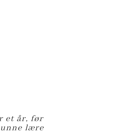
 et år, før
 kunne lære