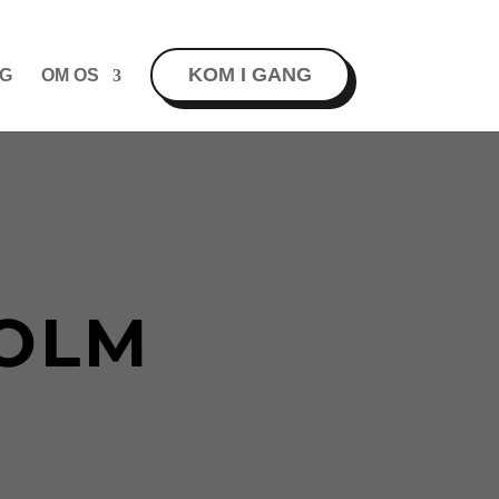
KOM I GANG
G
OM OS
OLM