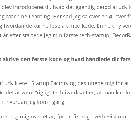
blev introduceret til, hvad det egentlig betød at udvi
 og Machine Learning. Her sad jeg så over en øl hver 
og hvordan de kunne løse alt med kode. En helt ny ve
t år efter startede jeg min første tech-startup, DecorR
 skrive den første kode og hvad handlede dit før
f udviklere i Startup Factory og besluttede mig for at 
ød det at være “rigtig” tech-iværksætter, at man kan k
om, hvordan jeg kom i gang.
t det tog mig over et år, før de fik mig overbevist om,