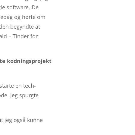
kle software. De
fredag og hørte om
rden begyndte at
aid – Tinder for
ste kodningsprojekt
starte en tech-
ode. Jeg spurgte
 at jeg også kunne