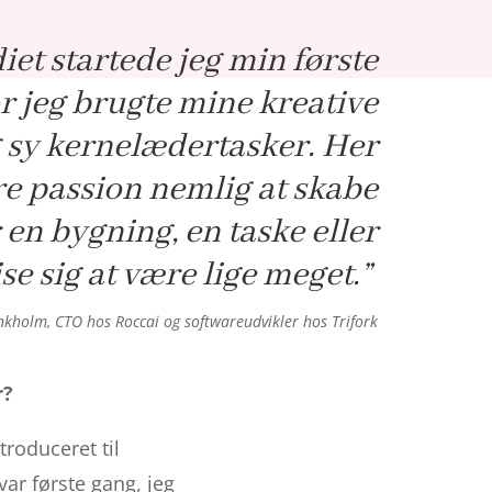
iet startede jeg min første
 jeg brugte mine kreative
og sy kernelædertasker. Her
re passion nemlig at skabe
 en bygning, en taske eller
se sig at være lige meget.”
holm, CTO hos Roccai og softwareudvikler hos Trifork
r?
roduceret til
ar første gang, jeg