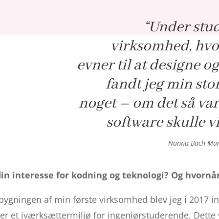
“Under stud
virksomhed, hvor
evner til at designe 
fandt jeg min sto
noget – om det så var
software skulle vi
Nanna Bach Munk
in interesse for kodning og teknologi? Og hvornå
ygningen af min første virksomhed blev jeg i 2017 int
er et iværksættermiljø for ingeniørstuderende. Dette v