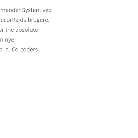
commender System ved
DecorRaids brugere.
or the absolute
in nye
bl.a. Co-coders