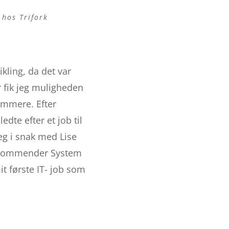
hos Trifork
kling, da det var
 fik jeg muligheden
ammere. Efter
dte efter et job til
eg i snak med Lise
Recommender System
t første IT- job som