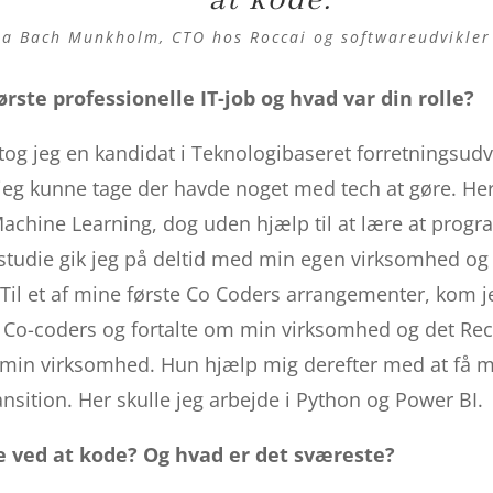
at kode.
“
a Bach Munkholm, CTO hos Roccai og softwareudvikler 
ørste professionelle IT-job og hvad var din rolle?
 tog jeg en kandidat i Teknologibaseret forretningsudvi
jeg kunne tage der havde noget med tech at gøre. Her
Machine Learning, dog uden hjælp til at lære at progr
studie gik jeg på deltid med min egen virksomhed og le
 Til et af mine første Co Coders arrangementer, kom j
ag Co-coders og fortalte om min virksomhed og det 
l min virksomhed. Hun hjælp mig derefter med at få mi
ansition. Her skulle jeg arbejde i Python og Power BI.
e ved at kode? Og hvad er det sværeste?