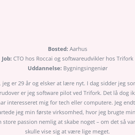
Bosted:
Aarhus
Job:
CTO hos Roccai og softwareudvikler hos Trifork
Uddannelse:
Bygningsingeniør
g er 29 år og elsker at lære nyt. I dag sidder jeg s
over er jeg software pilot ved Trifork. Det lå dog ikk
har interesseret mig for tech eller computere. Jeg en
rtede jeg min første virksomhed, hvor jeg brugte mine
 store passion nemlig at skabe noget – om det så var
skulle vise sig at være lige meget.