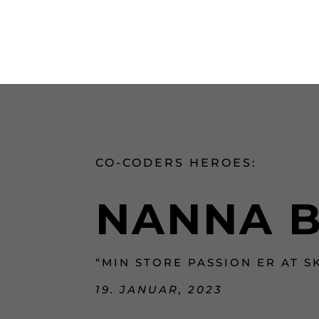
CO-CODERS HEROES:
NANNA 
“MIN STORE PASSION ER AT 
19. JANUAR, 2023