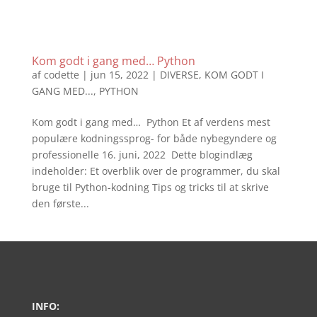
Kom godt i gang med… Python
af
codette
|
jun 15, 2022
|
DIVERSE
,
KOM GODT I
GANG MED...
,
PYTHON
Kom godt i gang med… Python Et af verdens mest
populære kodningssprog- for både nybegyndere og
professionelle 16. juni, 2022 Dette blogindlæg
indeholder: Et overblik over de programmer, du skal
bruge til Python-kodning Tips og tricks til at skrive
den første...
INFO: