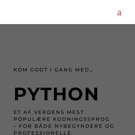
KOM GODT I GANG MED…
PYTHON
ET AF VERDENS MEST
POPULÆRE KODNINGSSPROG
– FOR BÅDE NYBEGYNDERE OG
PROFESSIONELLE