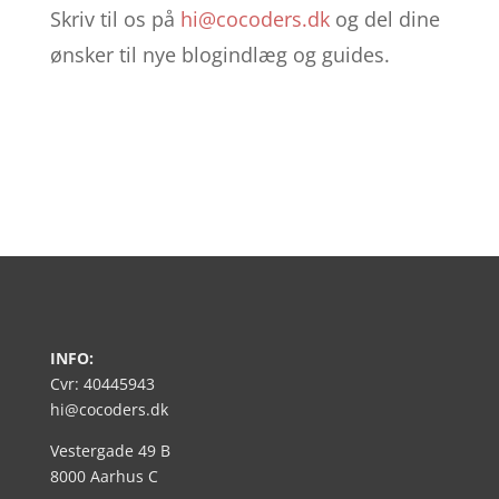
Skriv til os på
hi@cocoders.dk
og del dine
ønsker til nye blogindlæg og guides.
INFO:
Cvr: 40445943
hi@cocoders.dk
Vestergade 49 B
8000 Aarhus C